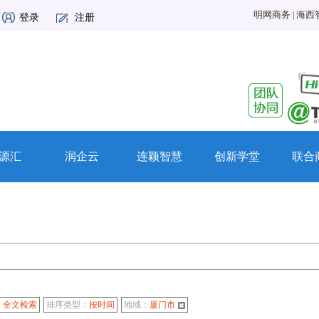
明网商务
|
海西
登录
注册
源汇
润企云
连颖智慧
创新学堂
联合
：
全文检索
排序类型：
按时间
地域：
厦门市