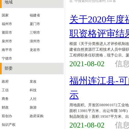
在
中搜索到符合结果约
354
条
地域
国家
福建省
关于2020
福州市
厦门市
职资格评审结
莆田市
三明市
泉州市
漳州市
根据《关于分类推进人才评价机制
建省自然资源厅工程技术人员中级职
南平市
龙岩市
工程师职务任职资格，现予公示。
宁德市
2021-08-02
信
部委
福州连江县-可门港
政府
发改
工信
科技
示
商务
人社
用地面积。开发区080901072工
财政
旅游
面积 13981平方米、出让年限 50
双创办
政府采购
制品制造业：面积 19507平方米、出让
2021-08-02
信
知识产权