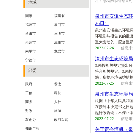
在
中搜索到符合结果
地域
国家
福建省
泉州市安溪生态环
26日）
福州市
厦门市
泉州市安溪生态环境局
莆田市
三明市
环境影响报告表的批
重大变动的，应当重
泉州市
漳州市
2022-07-26
信息来
南平市
龙岩市
漳州市生态环境局
宁德市
3.未按相关规定提出
部委
符合相关规定。3.未
施，所提环境保护措
2022-07-25
信息来
政府
发改
工信
科技
泉州市生态环境局
根据《中华人民共和国
商务
人社
在接到本决定书之日
财政
旅游
起行政诉讼，不停止
2022-07-22
信息来
双创办
政府采购
知识产权
关于责令恒凯（泉