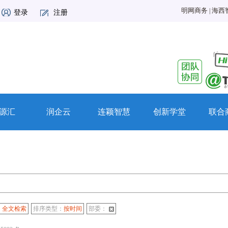
明网商务
|
海西
登录
注册
源汇
润企云
连颖智慧
创新学堂
联合
：
全文检索
排序类型：
按时间
部委：