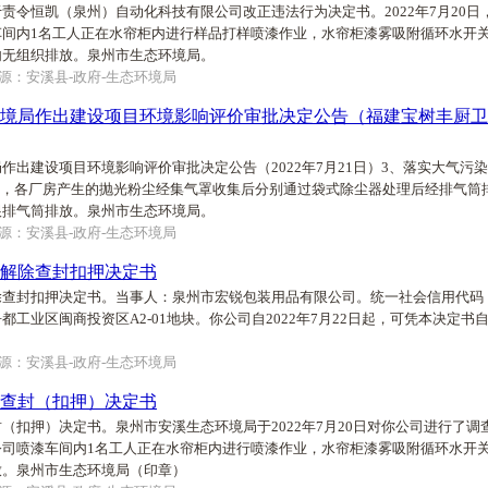
责令恒凯（泉州）自动化科技有限公司改正违法行为决定书。2022年7月20
车间内1名工人正在水帘柜内进行样品打样喷漆作业，水帘柜漆雾吸附循环水开
内无组织排放。泉州市生态环境局。
源：安溪县-政府-生态环境局
境局作出建设项目环境影响评价审批决定公告（福建宝树丰厨卫科技
作出建设项目环境影响评价审批决定公告（2022年7月21日）3、落实大气污染防
筒，各厂房产生的抛光粉尘经集气罩收集后分别通过袋式除尘器处理后经排气筒
根排气筒排放。泉州市生态环境局。
源：安溪县-政府-生态环境局
解除查封扣押决定书
封扣押决定书。当事人：泉州市宏锐包装用品有限公司。统一社会信用代码：91350
都工业区闽商投资区A2-01地块。你公司自2022年7月22日起，可凭本决定
源：安溪县-政府-生态环境局
查封（扣押）决定书
（扣押）决定书。泉州市安溪生态环境局于2022年7月20日对你公司进行了
公司喷漆车间内1名工人正在水帘柜内进行喷漆作业，水帘柜漆雾吸附循环水开
放。泉州市生态环境局（印章）