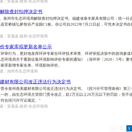
源：安溪县-政府-生态环境局
解除查封扣押决定书
号。泉州市生态环境局解除查封扣押决定书。福建省泰丰家具有限公司：统一社会信用代码
县官桥镇弘桥智谷产业园C1栋。你公司自2022年7月22日起，可凭本决定书
源：安溪县-政府-生态环境局
价专家库拟更新名单公示
家评审行为，更好地发挥环评专家在环评技术审查、环评审批决策中的咨询参谋
态环境局关于重新征集环境影响评价专家的通知》（漳环评〔2020〕5号）
专家库新增专家名单。环境影响评价。
源：漳州市生态环境局
建材有限公司改正违法行为决定书
于责令泉州燕美建材有限公司改正违法行为决定书。《排污许可管理条例》第三
一的，由生态环境主管部门责令改正，处2万元以上20万元以下的罚款；拒不
符合排污许可证规定。”
源：安溪县-政府-生态环境局
上一页
1