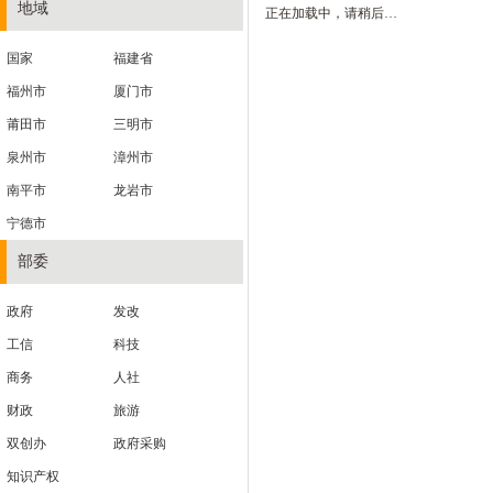
地域
正在加载中，请稍后…
国家
福建省
福州市
厦门市
莆田市
三明市
泉州市
漳州市
南平市
龙岩市
宁德市
部委
政府
发改
工信
科技
商务
人社
财政
旅游
双创办
政府采购
知识产权